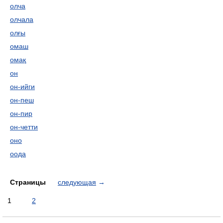
олча
олчала
олғы
омаш
омақ
он
он-ийги
он-пеш
он-пир
он-четти
оно
оода
Страницы
следующая
→
1
2